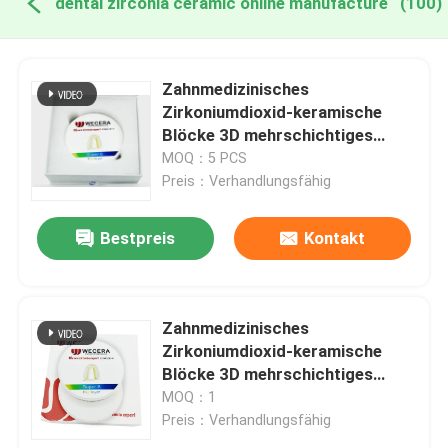
dental zirconia ceramic online manufacture
(100)
Zahnmedizinisches
Zirkoniumdioxid-keramische
Blöcke 3D mehrschichtiges
Pro43% - 57% CAD-Nockens
MOQ：5 PCS
lichtdurchlässig
Preis：Verhandlungsfähig
Bestpreis
Kontakt
Zahnmedizinisches
Zirkoniumdioxid-keramische
Blöcke 3D mehrschichtiges
Pro43% - 57% CAD-Nockens
MOQ：1
lichtdurchlässig
Preis：Verhandlungsfähig