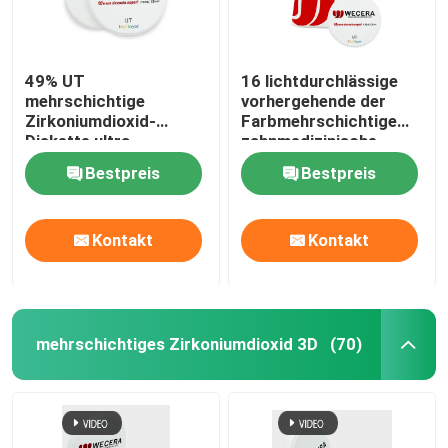
49% UT
16 lichtdurchlässige
mehrschichtige
vorhergehende der
Zirkoniumdioxid-
Farbmehrschichtige
Diskette ultra
zahnmedizinische
lichtdurchlässige 600
Zirkoniumdioxid-
Bestpreis
Bestpreis
zahnmedizinische
Disketten-49% ultra
keramische Blöcke
Mpa
Kontakt
Kontakt
mehrschichtiges Zirkoniumdioxid 3D
(70)