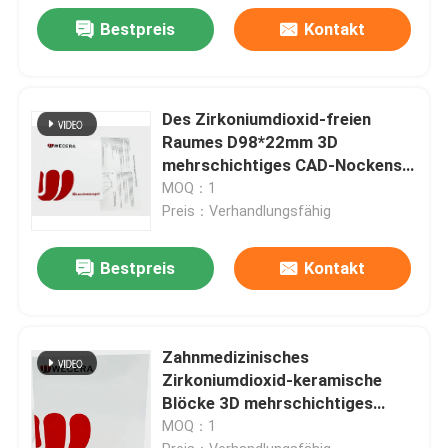
Bestpreis
Kontakt
Des Zirkoniumdioxid-freien
Raumes D98*22mm 3D
mehrschichtiges CAD-Nockens
zahnmedizinisches
MOQ：1
Zirkoniumdioxid-keramische
Preis：Verhandlungsfähig
Blöcke
Bestpreis
Kontakt
Zahnmedizinisches
Zirkoniumdioxid-keramische
Blöcke 3D mehrschichtiges
Pro43% - 57% CAD-Nockens
MOQ：1