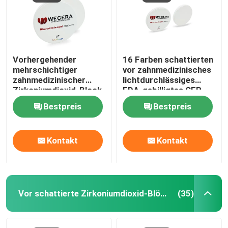
Vorhergehender
16 Farben schattierten
mehrschichtiger
vor zahnmedizinisches
zahnmedizinischer
lichtdurchlässiges
Zirkoniumdioxid-Block
FDA-gebilligtes CER
B2 D98*18mm für
Zirkoniumdioxid-
Bestpreis
Bestpreis
ästhetische
Blöcke CAD-Nockens
Wiederherstellung
Kontakt
Kontakt
Vor schattierte Zirkoniumdioxid-Blöcke
(35)