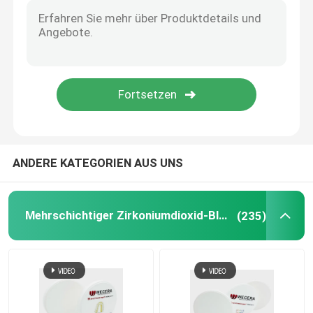
Hohes lichtdurchlässiges Zirkoniumdioxid
Cad-Nocken-Zirkoniumdioxid
Zahnmedizinische Zirkoniumdioxid-Diskette
ANDERE KATEGORIEN AUS UNS
Zirkonium-Oxid keramisch
Prozirkoniumdioxid 3D
Mehrschichtiger Zirkoniumdioxid-Block
(235)