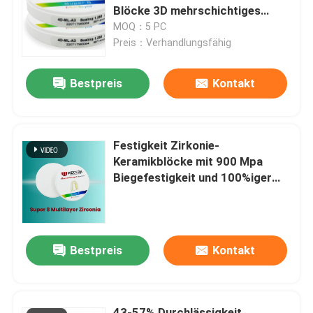
Blöcke 3D mehrschichtiges
Pro43% - 57% CAD-Nockens
MOQ：5 PC
VR-Show
lichtdurchlässig
Preis：Verhandlungsfähig
Bestpreis
Kontakt
Über uns
Werksbesichtigung
Festigkeit Zirkonie-
Keramikblöcke mit 900 Mpa
Qualitätskontrolle
Biegefestigkeit und 100%iger
Skalierungsgrad
Kontakt mit uns
Bestpreis
Kontakt
Neuigkeiten
Bitte um ein Angebot
43-57% Durchlässigkeit