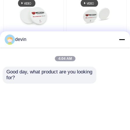
A3.5 D98*18mm St.
Vor schattiertes CAD-
devin
schattierte vor
Nocken-
Zirkoniumdioxid-
Zirkoniumdioxid
Blöcke CAD-Nocken
blockiert anerkannte
4:04 AM
zahnmedizinisches
43% hohe
Bestpreis
Bestpreis
1100Mpa
lichtdurchlässige
Good day, what product are you looking 
98mm ISO 13485
for?
Kontakt
Kontakt
Sehen Sie mehr an
Startseite
Über uns
Kontakt
Desktop Site