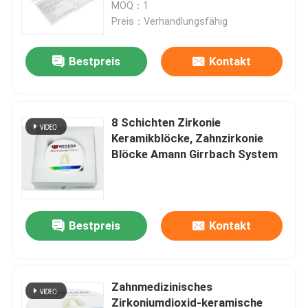
keramisches UT
MOQ：1
mehrschichtiges B2 D98*22mm
Preis：Verhandlungsfähig
Bestpreis
Kontakt
8 Schichten Zirkonie
Keramikblöcke, Zahnzirkonie
Blöcke Amann Girrbach System
Zu Hause
Bestpreis
Kontakt
Produkte
Zahnmedizinisches
Zirkoniumdioxid-keramische
Videos