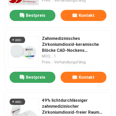
lichtdurchlässig
Preis：Verhandlungsfähig
Bestpreis
Kontakt
Zahnmedizinisches
Zirkoniumdioxid-keramische
Blöcke CAD-Nockens
mehrschichtiges 43% - 57%
MOQ：1
lichtdurchlässig
Preis：Verhandlungsfähig
Bestpreis
Kontakt
49% lichtdurchlässiger
zahnmedizinischer
Zirkoniumdioxid-freier Raum