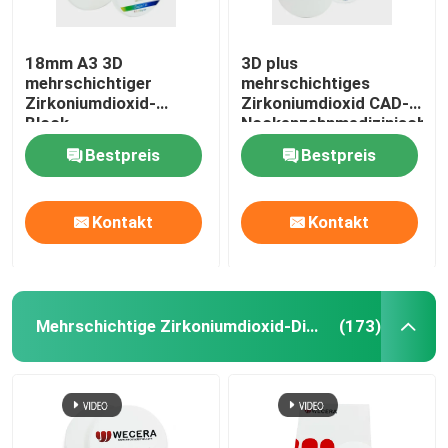
18mm A3 3D
3D plus
mehrschichtiger
mehrschichtiges
Zirkoniumdioxid-
Zirkoniumdioxid CAD-
Block-
Nockenzahnmedizinisches
zahnmedizinische 8
Prägematerial 43% -
Bestpreis
Bestpreis
Schichten mit Stärke
57% Durchsichtigkeit
1200Mpa
Kontakt
Kontakt
Mehrschichtige Zirkoniumdioxid-Diskette
(173)