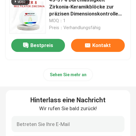
Zirkonia-Keramikblöcke zur
präzisen Dimensionskontrolle
Mehrschichtiger Zirkoniumdioxid-Block
Cte 10±0.5
MOQ：1
Preis：Verhandlungsfähig
Mehrschichtige Zirkoniumdioxid-Diskette
Bestpreis
Kontakt
mehrschichtiges Zirkoniumdioxid 3D
zahnmedizinischer Zirkoniumdioxidblock
Sehen Sie mehr an
Vor schattierte Zirkoniumdioxid-Blöcke
Hinterlass eine Nachricht
Wir rufen Sie bald zurück!
Zahnmedizinischer Zirkoniumdioxidfreier raum
Yttria stabilisierte Zirkoniumdioxid