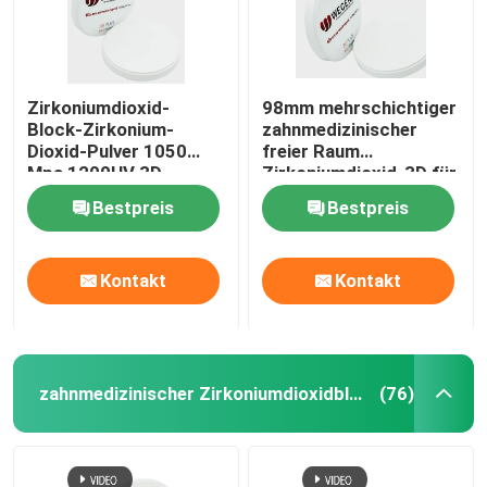
Zirkoniumdioxid-
98mm mehrschichtiger
Block-Zirkonium-
zahnmedizinischer
Dioxid-Pulver 1050
freier Raum
Mpa 1200HV 3D
Zirkoniumdioxid-3D für
mehrschichtiges
zahnmedizinisches
Bestpreis
Bestpreis
Laborprägemitte
Kontakt
Kontakt
zahnmedizinischer Zirkoniumdioxidblock
(76)