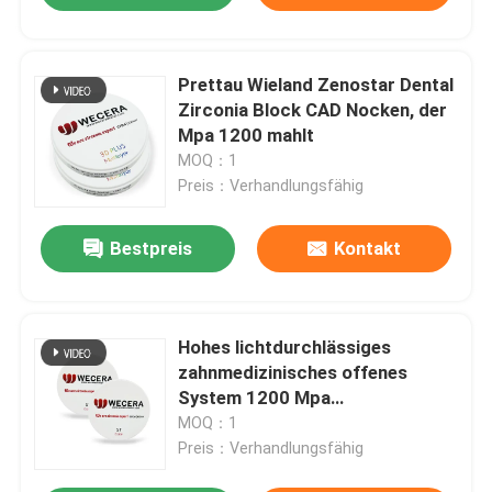
Prettau Wieland Zenostar Dental
Zirconia Block CAD Nocken, der
Mpa 1200 mahlt
MOQ：1
Preis：Verhandlungsfähig
Bestpreis
Kontakt
Hohes lichtdurchlässiges
zahnmedizinisches offenes
System 1200 Mpa
Zirkoniumdioxid-B1 98*25mm
MOQ：1
Preis：Verhandlungsfähig