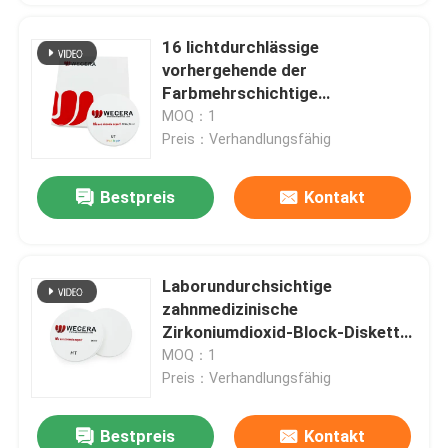
16 lichtdurchlässige
vorhergehende der
Farbmehrschichtige
zahnmedizinische
MOQ：1
Zirkoniumdioxid-Disketten-49%
Preis：Verhandlungsfähig
ultra
Bestpreis
Kontakt
Laborundurchsichtige
zahnmedizinische
Zirkoniumdioxid-Block-Diskette
Mpa-Stärke 1200 für CAD-
MOQ：1
Nocken Mahlen
Preis：Verhandlungsfähig
Bestpreis
Kontakt