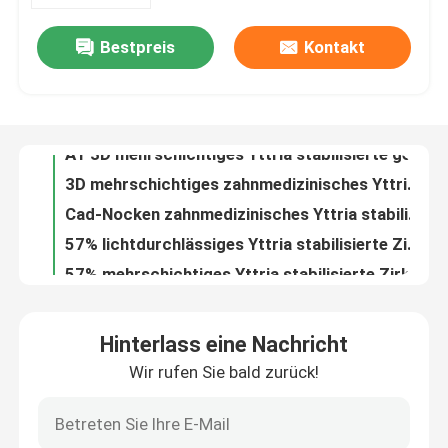
Bestpreis
Kontakt
16 Schatten 1050Mpa Yttria stabilisierten Zirkoniumdioxid hohes lichtdurchlässiges Amann Girrbach
VR-Show
A1 3D mehrschichtiges Yttria stabilisierte genehmigtes Zirkoniumdioxid-zahnmedizinisches Zirkonium-Oxid CER
3D mehrschichtiges zahnmedizinisches Yttria stabilisierte Zirkoniumdioxid-Diskette 1200Mpa 98*14mm A1
Über uns
Cad-Nocken zahnmedizinisches Yttria stabilisierte Zirkoniumdioxid-Scheibe 3D mehrschichtige 98*16mm A1 1200Mpa
57% lichtdurchlässiges Yttria stabilisierte Zirkonium Preshaded mehrschichtiges A1 98*18mm
Werksbesichtigung
57% mehrschichtiges Yttria stabilisierte Zirkoniumdioxid CAD-Nocken zahnmedizinische Präge-98*22mm A1
98*25mm A1 Dental CAD CAM Yttria Stabilisierte Zirkonie 3D Plus Mehrschicht Zirkonie Block
Qualitätskontrolle
43% - 57% lichtdurchlässige Wieland Yttria Stabilized Zirconia Oxide Diskette zahnmedizinisch
Zahnmedizinisches 3D mehrschichtiges Proyttria stabilisierte Zirkoniumdioxid-Block 1050Mpa für Furnier-Blatt
Kontakt mit uns
Hohes lichtdurchlässiges Wieland System Multilayer Zirconia Disc-A2 D98*16mm 57%
Hinterlass eine Nachricht
Zahnmedizinisches hohes Durchsichtigkeits-Zirkoniumdioxid-mehrschichtiger Block A2 98*20mm CAD Mpa Nocken 1200
Wir rufen Sie bald zurück!
Neuigkeiten
Mehrschichtiges 98×22mm Tief A2 Wieland High Translucent Dental Zirconia radioaktiv
FDA 43% - 57% Blöcke des hohes lichtdurchlässiges Zirkoniumdioxid-zahnmedizinische mehrschichtige Zirkoniumdioxid-3D
Bitte um ein Angebot
Hohes lichtdurchlässiges Zirkoniumdioxid-mehrschichtiges zahnmedizinisches Labormaterial des offenen Systems A3