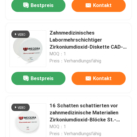
Bestpreis
Kontakt
Zahnmedizinisches
Labormehrschichtiger
Zirkoniumdioxid-Diskette CAD-
Nocken super hohe
MOQ：1
lichtdurchlässige 98*22mm
Preis：Verhandlungsfähig
Bestpreis
Kontakt
Zu Hause
16 Schatten schattierten vor
zahnmedizinische Materialien
Produkte
Zirkoniumdioxid-Blöcke St.-
Farbe-CAD-Nockens
MOQ：1
Preis：Verhandlungsfähig
Videos