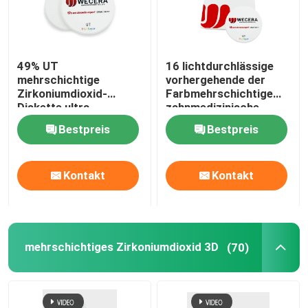
49% UT
16 lichtdurchlässige
mehrschichtige
vorhergehende der
Zirkoniumdioxid-
Farbmehrschichtige
Diskette ultra
zahnmedizinische
lichtdurchlässige 600
Zirkoniumdioxid-
Bestpreis
Bestpreis
zahnmedizinische
Disketten-49% ultra
keramische Blöcke
Mpa
Kontakt
Kontakt
mehrschichtiges Zirkoniumdioxid 3D
(70)