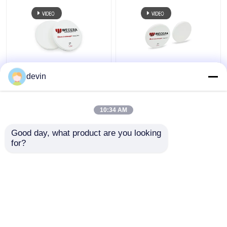
A3.5 D98*18mm St.
Vor schattiertes CAD-
devin
schattierte vor
Nocken-
Zirkoniumdioxid-
Zirkoniumdioxid
Blöcke CAD-Nocken
blockiert anerkannte
10:34 AM
zahnmedizinisches
43% hohe
Bestpreis
Bestpreis
1100Mpa
lichtdurchlässige
Good day, what product are you looking 
98mm ISO 13485
for?
Kontakt
Kontakt
Sehen Sie mehr an