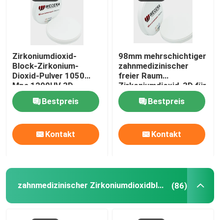
Zirkoniumdioxid-
98mm mehrschichtiger
Block-Zirkonium-
zahnmedizinischer
Dioxid-Pulver 1050
freier Raum
Mpa 1200HV 3D
Zirkoniumdioxid-3D für
mehrschichtiges
zahnmedizinisches
Bestpreis
Bestpreis
Laborprägemitte
Kontakt
Kontakt
zahnmedizinischer Zirkoniumdioxidblock
(86)