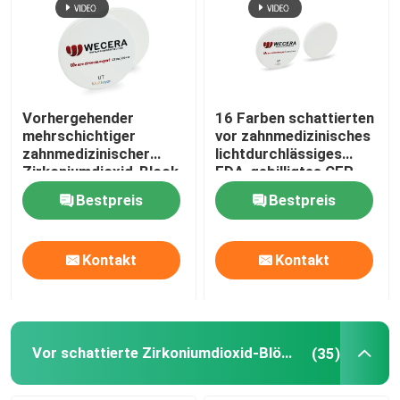
Vorhergehender
16 Farben schattierten
mehrschichtiger
vor zahnmedizinisches
zahnmedizinischer
lichtdurchlässiges
Zirkoniumdioxid-Block
FDA-gebilligtes CER
B2 D98*18mm für
Zirkoniumdioxid-
Bestpreis
Bestpreis
ästhetische
Blöcke CAD-Nockens
Wiederherstellung
Kontakt
Kontakt
Vor schattierte Zirkoniumdioxid-Blöcke
(35)