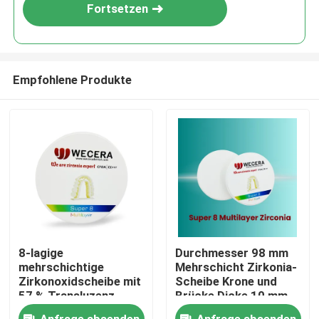
Fortsetzen
Empfohlene Produkte
Zu Hause
8-lagige
Durchmesser 98 mm
mehrschichtige
Mehrschicht Zirkonia-
Produkte
Zirkonoxidscheibe mit
Scheibe Krone und
57 % Transluzenz,
Brücke Dicke 10 mm
geeignet für
12 mm 14 mm 16 mm
Videos
Anfrage absenden
Anfrage absenden