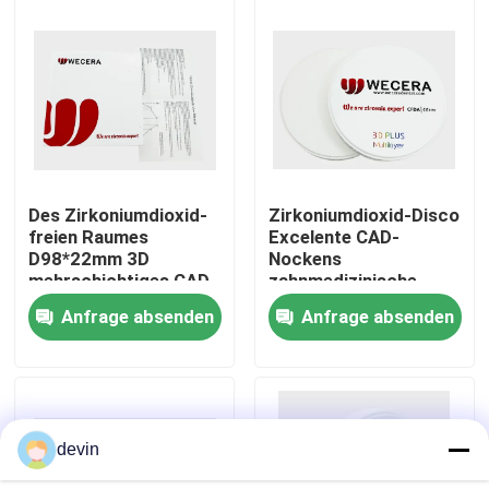
VR-Show
Über uns
Werksbesichtigung
Des Zirkoniumdioxid-
Zirkoniumdioxid-Disco
freien Raumes
Excelente CAD-
D98*22mm 3D
Nockens
Qualitätskontrolle
mehrschichtiges CAD-
zahnmedizinische
Nockens
mehrschichtige
Anfrage absenden
Anfrage absenden
zahnmedizinisches
Labor3d, das Mpa
Kontakt mit uns
Zirkoniumdioxid-
1050 verbiegt
keramische Blöcke
Neuigkeiten
devin
Bitte um ein Angebot