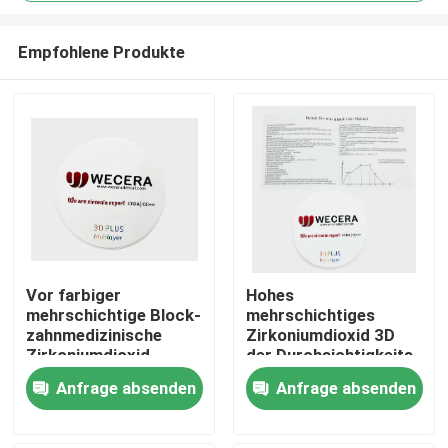
Empfohlene Produkte
Vor farbiger
Hohes
mehrschichtige Block-
mehrschichtiges
Zu Hause
zahnmedizinische
Zirkoniumdioxid 3D
Zirkoniumdioxid-
der Durchsichtigkeits-
Diskette des
57% zahnmedizinische
Produkte
Anfrage absenden
Anfrage absenden
Zirkoniumdioxid-3D
Materialien 1050 Mpa
offener CAD-Nocken
Labor
Videos