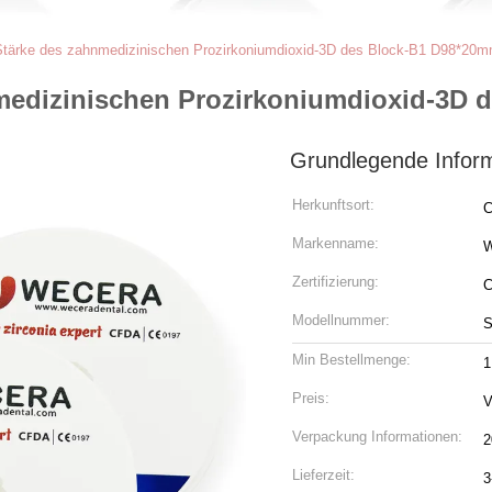
Stärke des zahnmedizinischen Prozirkoniumdioxid-3D des Block-B1 D98*2
nmedizinischen Prozirkoniumdioxid-3D
Grundlegende Infor
Herkunftsort:
C
Markenname:
Zertifizierung:
C
Modellnummer:
S
Min Bestellmenge:
1
Preis:
V
Verpackung Informationen:
2
Lieferzeit:
3