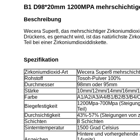
B1 D98*20mm 1200MPA mehrschichtiger
Beschreibung
Wecera Super8, das mehrschichtiger Zirkoniumdioxid
Drückens
, es gemacht wird, ist das natürlichste Zi
Teil bei einer Zirkoniumdioxiddiskette.
Spezifikation
Zirkoniumdioxid-Art
Wecera Super8 mehrschicht
Rohstoff
Tosoh-Pulver 100%
Durchmesser
98mm oder 95mm
Stärke
10mm/12mm/14mm/16mm/
Farbe
A1/A2/A3/A4/B1/B2/B3/B4
1200Mpa-700Mpa (Steigung
Biegefestigkeit
Teil)
Durchsichtigkeit
43%-57% (Steigungen von z
Schichten
8 Schichten
Sinterntemperatur
1500 Grad Celsius
Hintere und vorhergehende 
Anzeichen
14units)