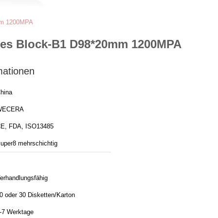
0mm 1200MPA
 des Block-B1 D98*20mm 1200MPA
mationen
hina
WECERA
E, FDA, ISO13485
uper8 mehrschichtig
erhandlungsfähig
0 oder 30 Disketten/Karton
-7 Werktage