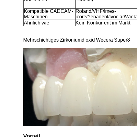
Kompatible CADCAM-
Roland/VHF/Imes-
Maschinen
icore/Yenadent/Ivoclar/Wie
Ähnlich wie
Kein Konkurrent im Markt
Mehrschichtiges Zirkoniumdioxid Wecera Super8
Vorteil