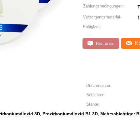
Zahlungsbedingungen:
T
Versorgungsmaterial-
1
Fähigkeit:
Ko
Bestpreis
Durchmesser:
Schichten:
Stärke:
zirkoniumdioxid 3D
Prozirkoniumdioxid B1 3D
Mehrschichtiger B
,
,