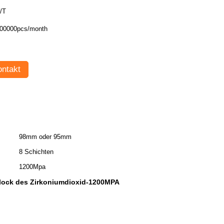
/T
00000pcs/month
ntakt
98mm oder 95mm
8 Schichten
1200Mpa
lock des Zirkoniumdioxid-1200MPA