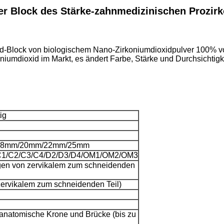
 Block des Stärke-zahnmedizinischen Prozir
-Block von biologischem Nano-Zirkoniumdioxidpulver 100% von 
rkoniumdioxid im Markt, es ändert Farbe, Stärke und Durchsicht
ig
18mm/20mm/22mm/25mm
/C1/C2/C3/C4/D2/D3/D4/OM1/OM2/OM3
en von zervikalem zum schneidenden
ervikalem zum schneidenden Teil)
anatomische Krone und Brücke (bis zu