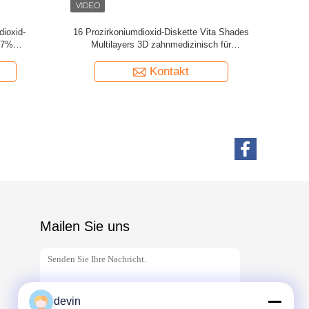
25mm 3D
Mehrschichtige zahnmedizinische
Präged
thetischer
Prozirkoniumdioxid-Diskette B1 D98*16mm
D98
des Labor3d für CAD-Nocken Mahlen
mehrschi
Kontakt
Mailen Sie uns
devin