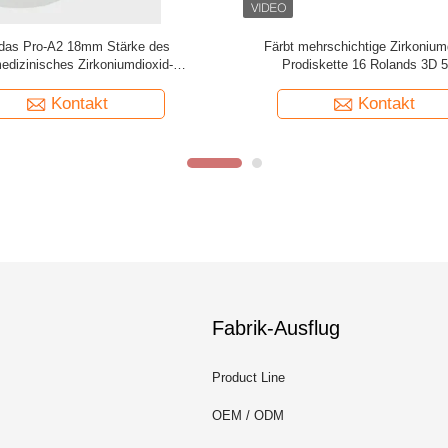
chtigen Pro- Farbe-Schichten Mpa
Zirkoniumdioxid-Block B2 D98*
irkoniumdioxid-3D des Block-B1 B2
mehrschichtiger in hohem Grade äs
B3 D98*18mm
Mpa 1200
Kontakt
Kontakt
Fabrik-Ausflug
Product Line
OEM / ODM