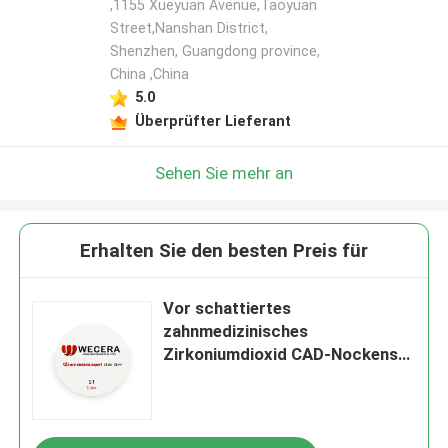
,1155 Xueyuan Avenue,Taoyuan
Street,Nanshan District,
Shenzhen, Guangdong province,
China ,China
5.0
Überprüfter Lieferant
Sehen Sie mehr an
Erhalten Sie den besten Preis für
Vor schattiertes
zahnmedizinisches
Zirkoniumdioxid CAD-Nockens
blockiert Mpa 1100 C2
D98*10mm