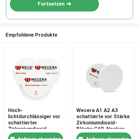
Fortsetzen
Empfohlene Produkte
Zu Hause
Hoch-
Wecera A1 A2 A3
lichtdurchlässiger vor
schattierte vor Stärke
Produkte
schattierter
Zirkoniumdioxid-
Zirkoniumdioxid-
Blöcke CAD-Nocken-
Blöcke D98*22mm A4
Material-1100Mpa
Videos
Anfrage absenden
Anfrage absenden