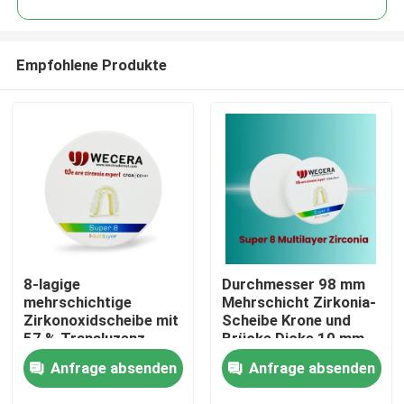
Empfohlene Produkte
8-lagige
Durchmesser 98 mm
Zu Hause
mehrschichtige
Mehrschicht Zirkonia-
Zirkonoxidscheibe mit
Scheibe Krone und
57 % Transluzenz,
Brücke Dicke 10 mm
Produkte
geeignet für
12 mm 14 mm 16 mm
Anfrage absenden
Anfrage absenden
Zahnprothesen und
18 mm 20 mm 22 mm
Restaurierungsanforderungen
25 mm Zahnscheibe
Videos