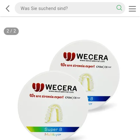
2
/
2