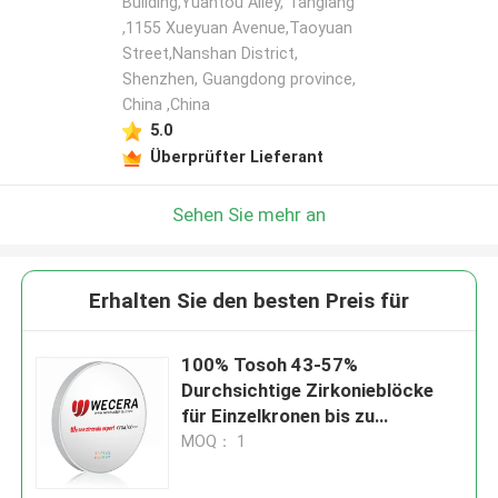
Building,Yuantou Alley, Tanglang
,1155 Xueyuan Avenue,Taoyuan
Street,Nanshan District,
Shenzhen, Guangdong province,
China ,China
5.0
Überprüfter Lieferant
Sehen Sie mehr an
Erhalten Sie den besten Preis für
100% Tosoh 43-57%
Durchsichtige Zirkonieblöcke
für Einzelkronen bis zu
Abutments
MOQ： 1