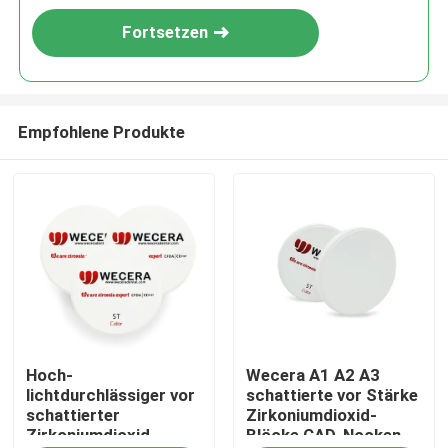
Fortsetzen
Empfohlene Produkte
Zu Hause
Hoch-
Wecera A1 A2 A3
Produkte
lichtdurchlässiger vor
schattierte vor Stärke
schattierter
Zirkoniumdioxid-
Zirkoniumdioxid-
Blöcke CAD-Nocken-
Videos