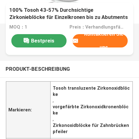
100% Tosoh 43-57% Durchsichtige
Zirkonieblöcke für Einzelkronen bis zu Abutments
MOQ：1
Preis：Verhandlungsfähig
Kontaktieren Sie
Bestpreis
uns
PRODUKT-BESCHREIBUNG
Tosoh transluzente Zirkonoxidblöc
ke
,
vorgefärbte Zirkonoxidkronenblöc
Markieren:
ke
,
Zirkonoxidblöcke für Zahnbrücken
pfeiler