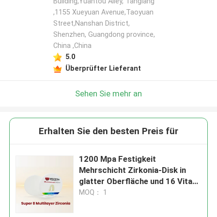
Building,Yuantou Alley, Tanglang
,1155 Xueyuan Avenue,Taoyuan
Street,Nanshan District,
Shenzhen, Guangdong province,
China ,China
5.0
Überprüfter Lieferant
Sehen Sie mehr an
Erhalten Sie den besten Preis für
1200 Mpa Festigkeit
Mehrschicht Zirkonia-Disk in
glatter Oberfläche und 16 Vita
Farben 3 Bleichfarben
MOQ： 1