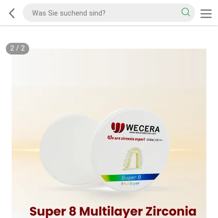
2
/
2