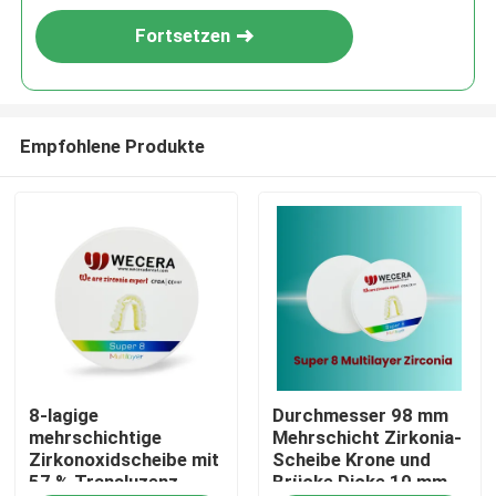
Fortsetzen
Empfohlene Produkte
Zu Hause
8-lagige
Durchmesser 98 mm
Produkte
mehrschichtige
Mehrschicht Zirkonia-
Zirkonoxidscheibe mit
Scheibe Krone und
57 % Transluzenz,
Brücke Dicke 10 mm
Videos