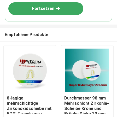
Fortsetzen
Empfohlene Produkte
Zu Hause
8-lagige
Durchmesser 98 mm
Produkte
mehrschichtige
Mehrschicht Zirkonia-
Zirkonoxidscheibe mit
Scheibe Krone und
57 % Transluzenz,
Brücke Dicke 10 mm
Videos