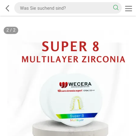
2
/
2