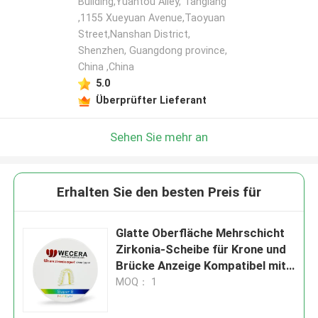
Building,Yuantou Alley, Tanglang
,1155 Xueyuan Avenue,Taoyuan
Street,Nanshan District,
Shenzhen, Guangdong province,
China ,China
5.0
Überprüfter Lieferant
Sehen Sie mehr an
Erhalten Sie den besten Preis für
Glatte Oberfläche Mehrschicht
Zirkonia-Scheibe für Krone und
Brücke Anzeige Kompatibel mit
Roland/VHF/IMES-icore
MOQ： 1
Technologie