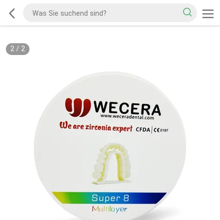
2
/
2