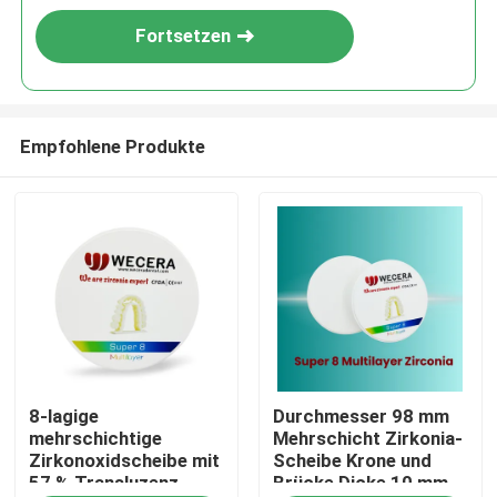
Fortsetzen
Empfohlene Produkte
Zu Hause
8-lagige
Durchmesser 98 mm
Produkte
mehrschichtige
Mehrschicht Zirkonia-
Zirkonoxidscheibe mit
Scheibe Krone und
57 % Transluzenz,
Brücke Dicke 10 mm
Videos