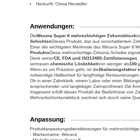
Herkunft: China Hersteller
Anwendungen:
Die
Wecera Super 8 mehrschichtiger Zirkonieblock
i
Schichten
Dieses Produkt, das aus vorschattiertem Zir
Einer der wichtigsten Merkmale des Wecera Super 8 Multi
Produkts
Diese mehrschichtige Zirkonia-Scheibe eignet
Dank seiner
CE, FDA und ISO13485-Zertifizierungen
,
vertrauen.
chemische Löslichkeit
von weniger als
100 
Wenn es um Präzision geht, ist die
Skalierungsfaktor 
notwendige Haltbarkeit für langfristige Restaurierungen
Ob in einer Zahnklinik, einem Labor oder einer Bildungs
ansprechender und langlebiger Zahnprothesen.Die Kompa
Insgesamt erfüllt dieses Produkt die Bedürfnisse von Z
Mehrschichtzirkonieblock zeichnet sich durch seine Qua
Anpassung:
Produktanpassungsdienstleistungen für mehrschichtige 
- Markenname: Wecera