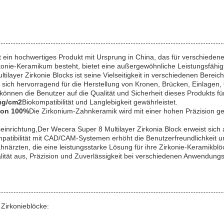
st ein hochwertiges Produkt mit Ursprung in China, das für verschiede
konie-Keramikum besteht, bietet eine außergewöhnliche Leistungsfähigk
layer Zirkonie Blocks ist seine Vielseitigkeit in verschiedenen Bereic
 sich hervorragend für die Herstellung von Kronen, Brücken, Einlagen
 können die Benutzer auf die Qualität und Sicherheit dieses Produkts
μg/cm2
Biokompatibilität und Langlebigkeit gewährleistet.
von 100%
Die Zirkonium-Zahnkeramik wird mit einer hohen Präzision gef
.
einrichtung,Der Wecera Super 8 Multilayer Zirkonia Block erweist sich a
tibilität mit CAD/CAM-Systemen erhöht die Benutzerfreundlichkeit un
ahnärzten, die eine leistungsstarke Lösung für ihre Zirkonie-Keramik
lität aus, Präzision und Zuverlässigkeit bei verschiedenen Anwendungs
Zirkonieblöcke: