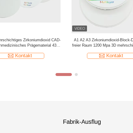
tdurchlässiges zahnmedizinisches
25 mm A2 Dental 3D Mehrschicht 
ioxid blockiert 3D mehrschichtigen
Block mit 8 Schichten
ta 16 Farben 98mm 95mm
Kontakt
Kontakt
Fabrik-Ausflug