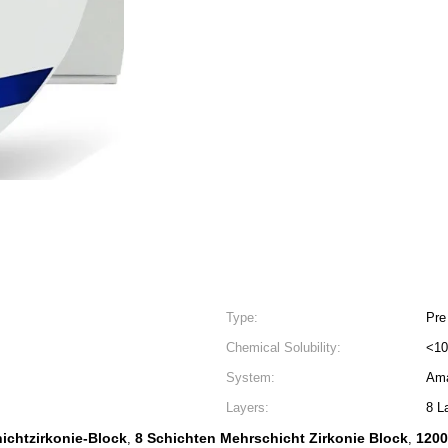
Type:
Pre
Chemical Solubility:
<10
System:
Ama
Layers:
8 L
ichtzirkonie-Block
8 Schichten Mehrschicht Zirkonie Block
1200
,
,