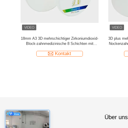
ilisierte
Zirkoniumdioxid-Block-Diskette 1200 MPA
Hohes lich
ke 95*20mm
zahnmedizinische mehrschichtige für
Zirkoniumd
Fräsmaschine CAD-Nockens
Vi
Kontakt
Kategorien
Über uns