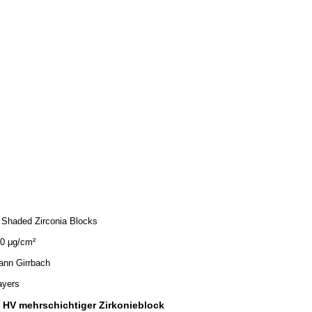
 Shaded Zirconia Blocks
0 μg/cm²
nn Girrbach
ayers
 HV mehrschichtiger Zirkonieblock