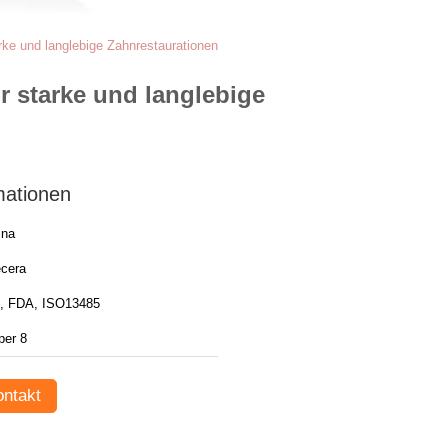
rke und langlebige Zahnrestaurationen
r starke und langlebige
mationen
ina
cera
, FDA, ISO13485
per 8
ntakt