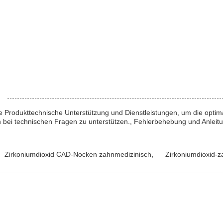
e Produkttechnische Unterstützung und Dienstleistungen, um die optima
n bei technischen Fragen zu unterstützen., Fehlerbehebung und Anleit
Zirkoniumdioxid CAD-Nocken zahnmedizinisch
,
Zirkoniumdioxid-