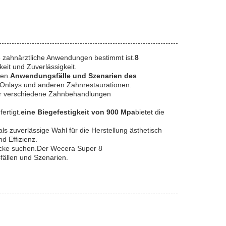
ne zahnärztliche Anwendungen bestimmt ist.
8
eit und Zuverlässigkeit.
hen.
Anwendungsfälle und Szenarien des
, Onlays und anderen Zahnrestaurationen.
 für verschiedene Zahnbehandlungen
ertigt.
eine Biegefestigkeit von 900 Mpa
bietet die
ls zuverlässige Wahl für die Herstellung ästhetisch
d Effizienz.
blöcke suchen.Der Wecera Super 8
fällen und Szenarien.