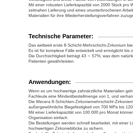
Mit einer robusten Lieferkapazität von 2000 Stück pro
zeitnahen Lieferung und eines ununterbrochenen Arbei
Materialien für ihre Wiederherstellungsverfahren zuzugr
Technische Parameter:
Das weltweit erste 8-Schicht-Mehrschicht-Zirkonium biete
Es ist für komplexe Fälle entwickelt und ermöglicht bis 
Die Durchsichtigkeit beträgt 43 ∼ 57%, was dem natürli
Patienten gewährleisten.
Anwendungen:
Wenn es um hochwertige zahnärztliche Materialien geht
Fachleute.eine Mindestbestellmenge von 1, und verhand
Die Wecera 8-Schichten-Zirkoniemehrschicht-Zirkoniemeh
außergewöhnliche Biegefestigkeit von 700 MPa bis 1200
Mit einer Lieferkapazität von 100 000 pro Monat könne
Organisation einfach.
Die Bestellungen werden schnell bearbeitet, mit einer 
hochwertigen Zirkonieblöcke zu sichern.