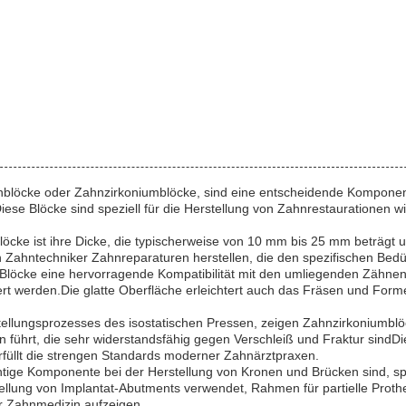
nblöcke oder Zahnzirkoniumblöcke, sind eine entscheidende Komponen
iese Blöcke sind speziell für die Herstellung von Zahnrestaurationen w
cke ist ihre Dicke, die typischerweise von 10 mm bis 25 mm beträgt und
n Zahntechniker Zahnreparaturen herstellen, die den spezifischen Bedü
ia-Blöcke eine hervorragende Kompatibilität mit den umliegenden Zäh
ert werden.Die glatte Oberfläche erleichtert auch das Fräsen und For
rstellungsprozesses des isostatischen Pressen, zeigen Zahnzirkoniumbl
n führt, die sehr widerstandsfähig gegen Verschleiß und Fraktur sindD
erfüllt die strengen Standards moderner Zahnärztpraxen.
ige Komponente bei der Herstellung von Kronen und Brücken sind, spi
llung von Implantat-Abutments verwendet, Rahmen für partielle Prothe
er Zahnmedizin aufzeigen.