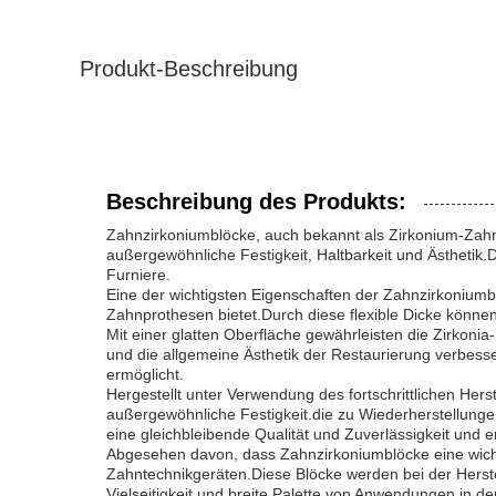
Produkt-Beschreibung
Beschreibung des Produkts:
Zahnzirkoniumblöcke, auch bekannt als Zirkonium-Zah
außergewöhnliche Festigkeit, Haltbarkeit und Ästhetik.D
Furniere.
Eine der wichtigsten Eigenschaften der Zahnzirkoniumblö
Zahnprothesen bietet.Durch diese flexible Dicke könne
Mit einer glatten Oberfläche gewährleisten die Zirkon
und die allgemeine Ästhetik der Restaurierung verbess
ermöglicht.
Hergestellt unter Verwendung des fortschrittlichen He
außergewöhnliche Festigkeit.die zu Wiederherstellunge
eine gleichbleibende Qualität und Zuverlässigkeit und 
Abgesehen davon, dass Zahnzirkoniumblöcke eine wicht
Zahntechnikgeräten.Diese Blöcke werden bei der Herste
Vielseitigkeit und breite Palette von Anwendungen in d