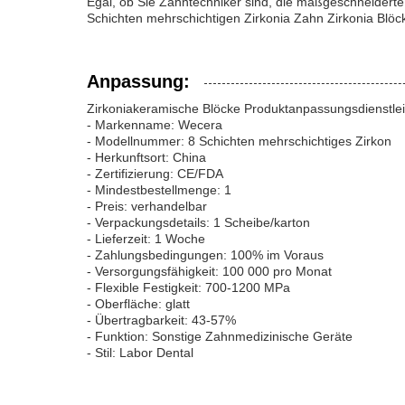
Egal, ob Sie Zahntechniker sind, die maßgeschneiderte 
Schichten mehrschichtigen Zirkonia Zahn Zirkonia Blöcke
Anpassung:
Zirkoniakeramische Blöcke Produktanpassungsdienstle
- Markenname: Wecera
- Modellnummer: 8 Schichten mehrschichtiges Zirkon
- Herkunftsort: China
- Zertifizierung: CE/FDA
- Mindestbestellmenge: 1
- Preis: verhandelbar
- Verpackungsdetails: 1 Scheibe/karton
- Lieferzeit: 1 Woche
- Zahlungsbedingungen: 100% im Voraus
- Versorgungsfähigkeit: 100 000 pro Monat
- Flexible Festigkeit: 700-1200 MPa
- Oberfläche: glatt
- Übertragbarkeit: 43-57%
- Funktion: Sonstige Zahnmedizinische Geräte
- Stil: Labor Dental