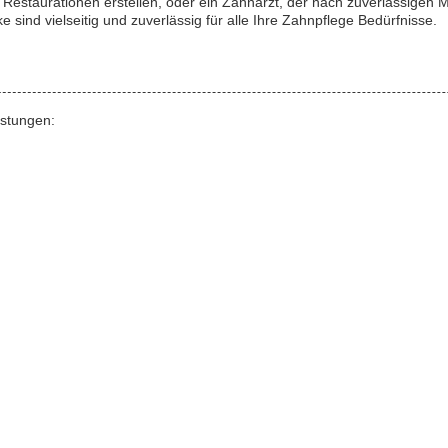
Restaurationen erstellen, oder ein Zahnarzt, der nach zuverlässigen M
 sind vielseitig und zuverlässig für alle Ihre Zahnpflege Bedürfnisse.
istungen: