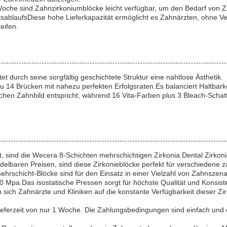
 Woche sind Zahnzirkoniumblöcke leicht verfügbar, um den Bedarf von Z
tsablaufsDiese hohe Lieferkapazität ermöglicht es Zahnärzten, ohne 
eifen.
t durch seine sorgfältig geschichtete Struktur eine nahtlose Ästhetik.
zu 14 Brücken mit nahezu perfekten Erfolgsraten.Es balanciert Haltbarkei
chen Zahnbild entspricht, während 16 Vita-Farben plus 3 Bleach-Schatt
, sind die Wecera 8-Schichten mehrschichtigen Zirkonia Dental Zirkoni
elbaren Preisen, sind diese Zirkonieblöcke perfekt für verschiedene
rschicht-Blöcke sind für den Einsatz in einer Vielzahl von Zahnszenar
 Mpa.Das isostatische Pressen sorgt für höchste Qualität und Konsist
n sich Zahnärzte und Kliniken auf die konstante Verfügbarkeit dieser 
Lieferzeit von nur 1 Woche. Die Zahlungsbedingungen sind einfach und