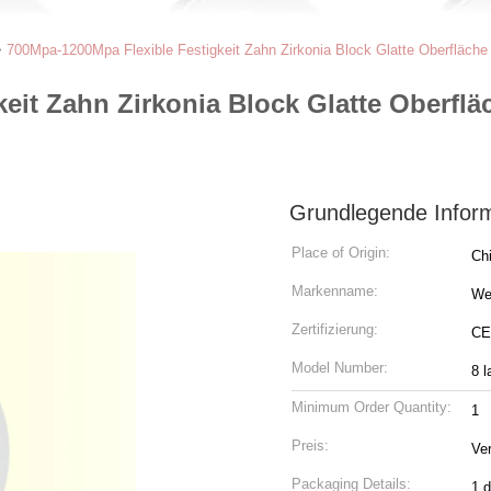
>
700Mpa-1200Mpa Flexible Festigkeit Zahn Zirkonia Block Glatte Oberfläche
eit Zahn Zirkonia Block Glatte Oberflä
Grundlegende Infor
Place of Origin:
Ch
Markenname:
We
Zertifizierung:
CE
Model Number:
8 l
Minimum Order Quantity:
1
Preis:
Ve
Packaging Details:
1 d