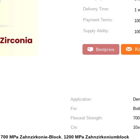
Delivery Time:
1 
Payment Terms:
10
Supply Ability:
10
Ko
Bestpreis
Application:
Den
s
For:
Bot
Flexural Strength:
700
Cte:
10±
700 MPa Zahnzirkonie-Block
1200 MPa Zahnzirkoniumblock
,
,