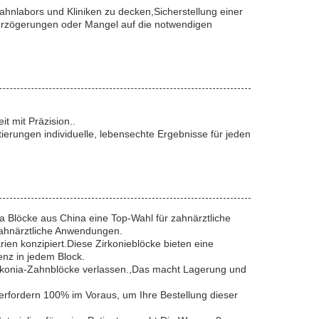
ahnlabors und Kliniken zu decken,Sicherstellung einer
Verzögerungen oder Mangel auf die notwendigen
t mit Präzision..
ierungen individuelle, lebensechte Ergebnisse für jeden
a Blöcke aus China eine Top-Wahl für zahnärztliche
 zahnärztliche Anwendungen.
ien konzipiert.Diese Zirkonieblöcke bieten eine
enz in jedem Block.
Zirkonia-Zahnblöcke verlassen.,Das macht Lagerung und
 erfordern 100% im Voraus, um Ihre Bestellung dieser