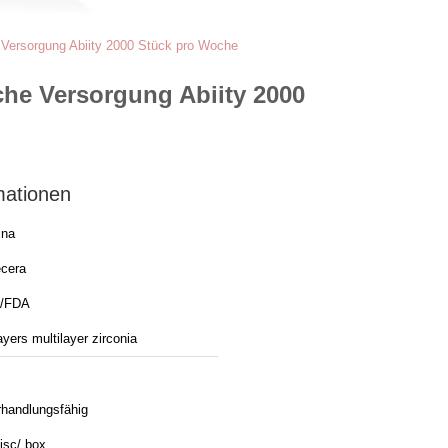
 Versorgung Abiity 2000 Stück pro Woche
che Versorgung Abiity 2000
mationen
ina
cera
/FDA
ayers multilayer zirconia
rhandlungsfähig
isc/ box