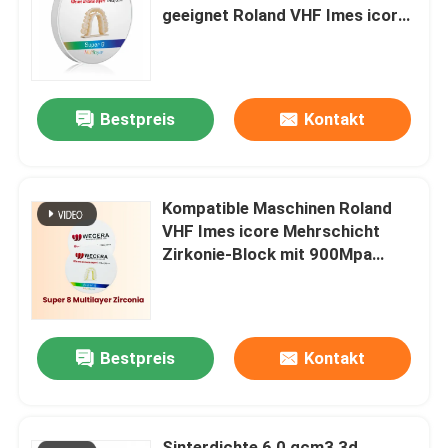
geeignet Roland VHF Imes icore
kompatible Maschinen
VR-Show
Zahnfrässcheiben
Bestpreis
Kontakt
Über uns
Werksbesichtigung
Kompatible Maschinen Roland
VHF Imes icore Mehrschicht
Qualitätskontrolle
Zirkonie-Block mit 900Mpa
Biegefestigkeit und chemische
Löslichkeit unter 100
Kontakt mit uns
Mikrogramm pro
Quadratzentimeter
Bestpreis
Kontakt
Neuigkeiten
Bitte um ein Angebot
Sinterdichte 6,0 gcm3 3d