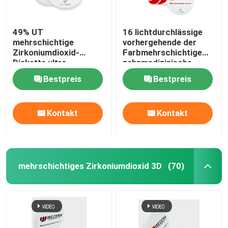
49% UT
16 lichtdurchlässige
mehrschichtige
vorhergehende der
Zirkoniumdioxid-
Farbmehrschichtige
Diskette ultra
zahnmedizinische
lichtdurchlässige 600
Zirkoniumdioxid-
Bestpreis
Bestpreis
zahnmedizinische
Disketten-49% ultra
keramische Blöcke
Mpa
Kontakt
Kontakt
mehrschichtiges Zirkoniumdioxid 3D
(70)