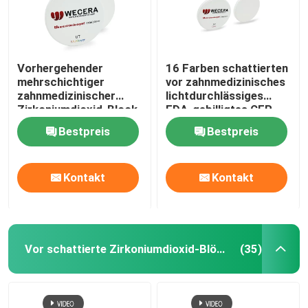
Vorhergehender
16 Farben schattierten
mehrschichtiger
vor zahnmedizinisches
zahnmedizinischer
lichtdurchlässiges
Zirkoniumdioxid-Block
FDA-gebilligtes CER
B2 D98*18mm für
Zirkoniumdioxid-
Bestpreis
Bestpreis
ästhetische
Blöcke CAD-Nockens
Wiederherstellung
Kontakt
Kontakt
Vor schattierte Zirkoniumdioxid-Blöcke
(35)