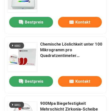
Zahnprothesen mit natürlichem
Aussehen optimiert
Bestpreis
Kontakt
Chemische Löslichkeit unter 100
Mikrogramm pro
Quadratzentimeter
Mehrschichtzirkonie-Block mit
Biegefestigkeit 900
Megapascals und Sinterdichte
Zu Hause
60 Gramm pro Kubikzentimeter
Bestpreis
Kontakt
Produkte
900Mpa Biegefestigkeit
Mehrschicht Zirkonia-Scheibe
Videos