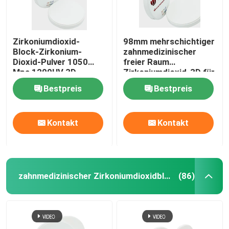
Zirkoniumdioxid-
98mm mehrschichtiger
Block-Zirkonium-
zahnmedizinischer
Dioxid-Pulver 1050
freier Raum
Mpa 1200HV 3D
Zirkoniumdioxid-3D für
mehrschichtiges
zahnmedizinisches
Bestpreis
Bestpreis
Laborprägemitte
Kontakt
Kontakt
zahnmedizinischer Zirkoniumdioxidblock
(86)