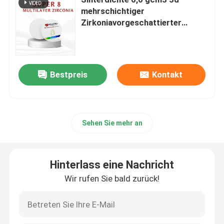
mehrschichtiger
Zirkoniavorgeschattierter
Mehrschichtiger Zirkoniumdioxid-Block
Zirkonia-Blöcke für langlebige
Zahnkronen Brücken und
Implantate
Mehrschichtige Zirkoniumdioxid-Diskette
Bestpreis
Kontakt
mehrschichtiges Zirkoniumdioxid 3D
zahnmedizinischer Zirkoniumdioxidblock
Sehen Sie mehr an
Vor schattierte Zirkoniumdioxid-Blöcke
Hinterlass eine Nachricht
Wir rufen Sie bald zurück!
Zahnmedizinischer Zirkoniumdioxidfreier raum
Yttria stabilisierte Zirkoniumdioxid