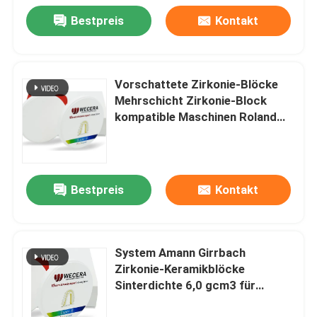
Bestpreis
Kontakt
Vorschattete Zirkonie-Blöcke
Mehrschicht Zirkonie-Block
kompatible Maschinen Roland
VHF Imes icore Sinterdichte 6,0
gcm3 Zahnfräsenmaterial
Bestpreis
Kontakt
System Amann Girrbach
Zirkonie-Keramikblöcke
Sinterdichte 6,0 gcm3 für
Zahnprothesen und CAD CAM-