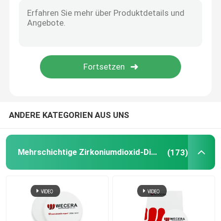
Hohes lichtdurchlässiges Zirkoniumdioxid
Cad-Nocken-Zirkoniumdioxid
Zahnmedizinische Zirkoniumdioxid-Diskette
ANDERE KATEGORIEN AUS UNS
Zirkonium-Oxid keramisch
Prozirkoniumdioxid 3D
Mehrschichtige Zirkoniumdioxid-Diskette
(173)