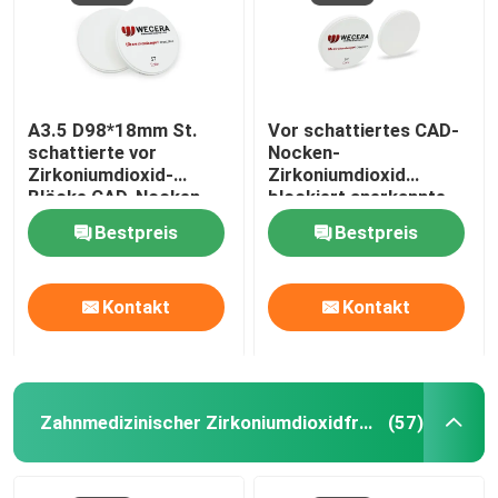
A3.5 D98*18mm St.
Vor schattiertes CAD-
schattierte vor
Nocken-
Zirkoniumdioxid-
Zirkoniumdioxid
Blöcke CAD-Nocken
blockiert anerkannte
zahnmedizinisches
43% hohe
Bestpreis
Bestpreis
1100Mpa
lichtdurchlässige
98mm ISO 13485
Kontakt
Kontakt
Zahnmedizinischer Zirkoniumdioxidfreier raum
(57)