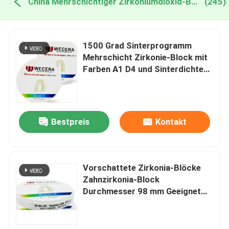
China Mehrschichtiger Zirkoniumdioxid-Block
(245)
1500 Grad Sinterprogramm
Mehrschicht Zirkonie-Block mit
Farben A1 D4 und Sinterdichte
6,0 gcm3 Ideal für
Präzisionszähne
Bestpreis
Kontakt
Vorschattete Zirkonia-Blöcke
Zahnzirkonia-Block
Durchmesser 98 mm Geeignet
für Zahnrestaurationen, die eine
hohe Festigkeit erfordern