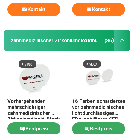
Kontakt
Kontakt
zahnmedizinischer Zirkoniumdioxidblock
(86)
Vorhergehender
16 Farben schattierten
mehrschichtiger
vor zahnmedizinisches
zahnmedizinischer
lichtdurchlässiges
Zirkoniumdioxid-Block
FDA-gebilligtes CER
B2 D98*18mm für
Zirkoniumdioxid-
Bestpreis
Bestpreis
ästhetische
Blöcke CAD-Nockens