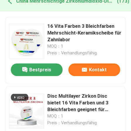
China Mehrschichtige Zirkoniumdioxid-Diskette
(173)
16 Vita Farben 3 Bleichfarben
Mehrschicht-Keramikscheibe für
Zahnlabor
MOQ：1
Preis：Verhandlungsfähig
Bestpreis
Kontakt
Disc Multilayer Zirkon Disc
bietet 16 Vita Farben und 3
Bleichfarben geeignet für
hochpräzise Zahnrestaurationen
MOQ：1
Preis：Verhandlungsfähig