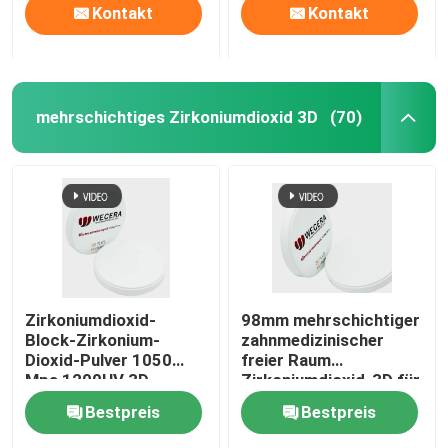
Kontakt
Kontakt
mehrschichtiges Zirkoniumdioxid 3D
(70)
Zirkoniumdioxid-
98mm mehrschichtiger
Block-Zirkonium-
zahnmedizinischer
Dioxid-Pulver 1050
freier Raum
Mpa 1200HV 3D
Zirkoniumdioxid-3D für
mehrschichtiges
zahnmedizinisches
Bestpreis
Bestpreis
Laborprägemitte