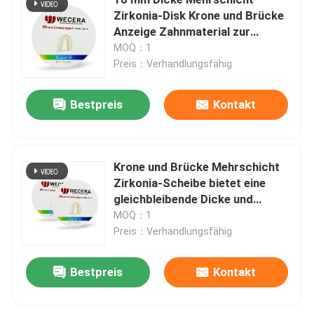
Zirkonia-Disk Krone und Brücke
Anzeige Zahnmaterial zur
Mehrschichtiger Zirkoniumdioxid-Block
Restaurierung Lebensdauer 100
MOQ：1
Jahre
Preis：Verhandlungsfähig
Mehrschichtige Zirkoniumdioxid-Diskette
Bestpreis
Kontakt
mehrschichtiges Zirkoniumdioxid 3D
Krone und Brücke Mehrschicht
zahnmedizinischer Zirkoniumdioxidblock
Zirkonia-Scheibe bietet eine
gleichbleibende Dicke und
Vor schattierte Zirkoniumdioxid-Blöcke
optimale Durchsichtigkeit für
MOQ：1
Zahnprothesen
Preis：Verhandlungsfähig
Zahnmedizinischer Zirkoniumdioxidfreier raum
Bestpreis
Kontakt
Yttria stabilisierte Zirkoniumdioxid