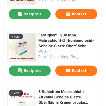
langlebige
Preis：Verhandlungsfähig
Industrieanwendungen
Bestpreis
Kontakt
Festigkeit 1200 Mpa
Mehrschicht-Zirkoniumdioxid-
Scheibe Glatte Oberfläche
Dickenoptionen 10 mm 12 mm
MOQ：1
14 mm 16 mm 18 mm 20 mm 22
Preis：Verhandlungsfähig
mm 25 mm Ideal für
zahnmedizinische Anwendungen
Bestpreis
Kontakt
8 Schichten Mehrschicht
Zirkonia Scheibe Glatte
Oberfläche Kronenbrücke