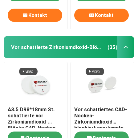
Wiederherstellung
Kontakt
Kontakt
Vor schattierte Zirkoniumdioxid-Blöcke
(35)
A3.5 D98*18mm St.
Vor schattiertes CAD-
schattierte vor
Nocken-
Zirkoniumdioxid-
Zirkoniumdioxid
Blöcke CAD-Nocken
blockiert anerkannte
zahnmedizinisches
43% hohe
Bestpreis
Bestpreis