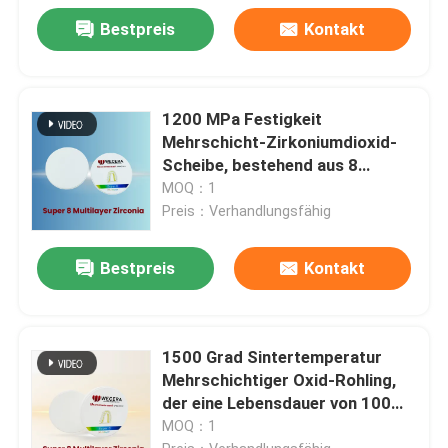
Bestpreis
Kontakt
1200 MPa Festigkeit
Mehrschicht-Zirkoniumdioxid-
Scheibe, bestehend aus 8
Schichten und Dicken von 10 mm
MOQ：1
bis 25 mm, für die Zahnmedizin
Preis：Verhandlungsfähig
konzipiert
Bestpreis
Kontakt
1500 Grad Sintertemperatur
Mehrschichtiger Oxid-Rohling,
der eine Lebensdauer von 100
Jahren bietet, konzipiert für
MOQ：1