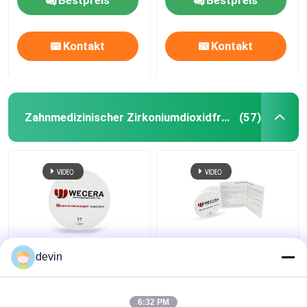
1100Mpa
lichtdurchlässige
98mm ISO 13485
Kontakt
Kontakt
Zahnmedizinischer Zirkoniumdioxidfreier raum
(57)
Des Zirkoniumdioxid-
Vorhergehendes
devin
freien Raumes A1 A2
mehrschichtiges
A3 1100Mpa
Zirkoniumdioxid löscht
zahnmedizinischer
zahnmedizinischen 600
6:32 PM