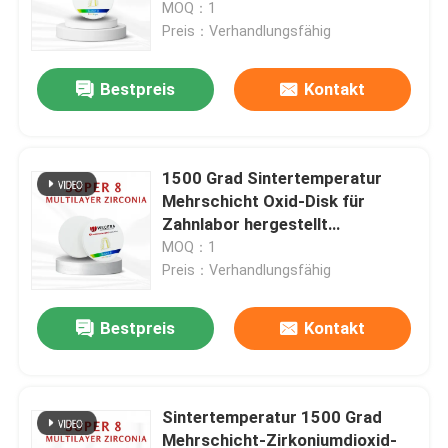
Anzeige Zahnfräsen Material
MOQ：1
Ausgezeichnete
Preis：Verhandlungsfähig
Durchsichtigkeit
Bestpreis
Kontakt
1500 Grad Sintertemperatur
Mehrschicht Oxid-Disk für
Zahnlabor hergestellt
Gewährleistung und genaue
MOQ：1
Ergebnisse jedes Mal
Preis：Verhandlungsfähig
Zu Hause
Bestpreis
Kontakt
Produkte
Sintertemperatur 1500 Grad
Mehrschicht-Zirkoniumdioxid-
Videos