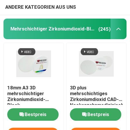
ANDERE KATEGORIEN AUS UNS
Mehrschichtiger Zirkoniumdioxid-Block
(245)
18mm A3 3D
3D plus
mehrschichtiger
mehrschichtiges
Zirkoniumdioxid-
Zirkoniumdioxid CAD-
Block-
Nockenzahnmedizinisches
zahnmedizinische 8
Prägematerial 43% -
Bestpreis
Bestpreis
Schichten mit Stärke
57% Durchsichtigkeit
1200Mpa