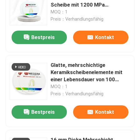
Scheibe mit 1200 MPa
Festigkeit und 100 Jahren
MOQ：1
VR-Show
Lebensdauer für die Zahnmedizin
Preis：Verhandlungsfähig
Bestpreis
Kontakt
Über uns
Werksbesichtigung
Glatte, mehrschichtige
Keramikscheibenelemente mit
Qualitätskontrolle
einer Lebensdauer von 100
Jahren, die langlebige
MOQ：1
elektronische
Preis：Verhandlungsfähig
Kontakt mit uns
Schaltungslösungen bieten
Bestpreis
Kontakt
Neuigkeiten
Bitte um ein Angebot
16 mm Dicke Mehrschicht