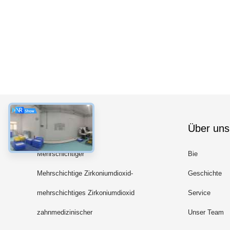
Kategorien
Über uns
Mehrschichtiger
Bie
Zirkoniumdioxid-Block
Mehrschichtige Zirkoniumdioxid-
Geschichte
Diskette
mehrschichtiges Zirkoniumdioxid
Service
3D
zahnmedizinischer
Unser Team