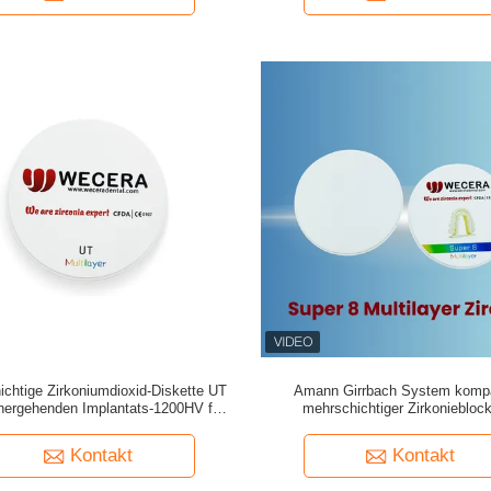
ichtige Zirkoniumdioxid-Diskette UT
Amann Girrbach System kompa
hergehenden Implantats-1200HV für
mehrschichtiger Zirkonieblock
hnmedizinisches Labor Wecera
Biegefestigkeit von 900Mpa und H
HV Festigkeit
Kontakt
Kontakt