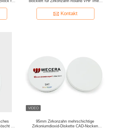
Block für
blockiert für Zirkonzahn Roland VHF Imes
Icore
Kontakt
sches
95mm Zirkonzahn mehrschichtige
löscht 16
Zirkoniumdioxid-Diskette CAD-Nocken
e
zahnmedizinische SHT Mpa-Stärke 1000