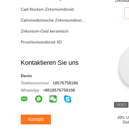
Zirkoni
9
Cad-Nocken-Zirkoniumdioxid
Zahnmedizinische Zirkoniumdioxid-Diskette
Zirkonium-Oxid keramisch
Prozirkoniumdioxid 3D
Kontaktieren Sie uns
Devin
Telefonnummer :
18576758186
WhatsApp :
+8618576758186
49% UT
Kontakt
Dis
zahnme