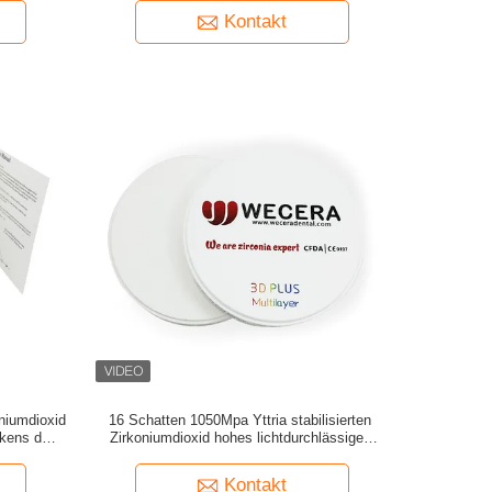
Kontakt
oniumdioxid
16 Schatten 1050Mpa Yttria stabilisierten
ckens des
Zirkoniumdioxid hohes lichtdurchlässiges
Amann Girrbach
Kontakt