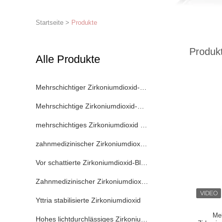
Startseite
>
Produkte
Produk
Alle Produkte
Mehrschichtiger Zirkoniumdioxid-Block
Mehrschichtige Zirkoniumdioxid-Diskette
mehrschichtiges Zirkoniumdioxid 3D
zahnmedizinischer Zirkoniumdioxidblock
Vor schattierte Zirkoniumdioxid-Blöcke
Zahnmedizinischer Zirkoniumdioxidfreier raum
Yttria stabilisierte Zirkoniumdioxid
Me
Hohes lichtdurchlässiges Zirkoniumdioxid