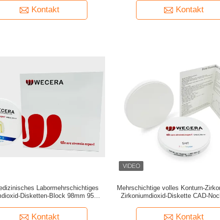
Kontakt
Kontakt
dizinisches Labormehrschichtiges
Mehrschichtige volles Konturn-Zirk
mdioxid-Disketten-Block 98mm 95mm
Zirkoniumdioxid-Diskette CAD-No
CER ISO FDA bescheinigt
offenen Systems SHT
Kontakt
Kontakt