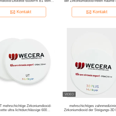
umdioxid-Diskette 600MPA B1 98mm
der Zirkoniumdioxid-freien Räume 
5mm für Yenadent-Maschine
CAD-Nocken Mahlen
Kontakt
Kontakt
 mehrschichtige Zirkoniumdioxid-
mehrschichtiges zahnmedizini
kette ultra lichtdurchlässige 600
Zirkoniumdioxid der Steigungs-3D 
dizinische keramische Blöcke Mpa
Schatten für falsche Zähn