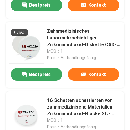
Bestpreis
Kontakt
Zahnmedizinisches
Labormehrschichtiger
Zirkoniumdioxid-Diskette CAD-
Nocken super hohe
MOQ：1
lichtdurchlässige 98*22mm
Preis：Verhandlungsfähig
Bestpreis
Kontakt
Zu Hause
16 Schatten schattierten vor
zahnmedizinische Materialien
Produkte
Zirkoniumdioxid-Blöcke St.-
Farbe-CAD-Nockens
MOQ：1
Preis：Verhandlungsfähig
Videos