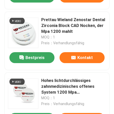
Prettau Wieland Zenostar Dental
Zirconia Block CAD Nocken, der
Mpa 1200 mahlt
MOQ：1
Preis：Verhandlungsfähig
Bestpreis
Kontakt
Hohes lichtdurchlässiges
zahnmedizinisches offenes
System 1200 Mpa
Zirkoniumdioxid-B1 98*25mm
MOQ：1
Preis：Verhandlungsfähig