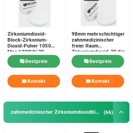
Zirkoniumdioxid-
98mm mehrschichtiger
Block-Zirkonium-
zahnmedizinischer
Dioxid-Pulver 1050
freier Raum
Mpa 1200HV 3D
Zirkoniumdioxid-3D für
mehrschichtiges
zahnmedizinisches
Bestpreis
Bestpreis
Laborprägemitte
Kontakt
Kontakt
zahnmedizinischer Zirkoniumdioxidblock
(66)