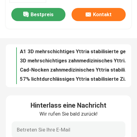
Bestpreis
Kontakt
16 Schatten 1050Mpa Yttria stabilisierten Zirkoniumdioxid hohes lichtdurchlässiges Amann Girrbach
VR-Show
A1 3D mehrschichtiges Yttria stabilisierte genehmigtes Zirkoniumdioxid-zahnmedizinisches Zirkonium-Oxid CER
3D mehrschichtiges zahnmedizinisches Yttria stabilisierte Zirkoniumdioxid-Diskette 1200Mpa 98*14mm A1
Über uns
Cad-Nocken zahnmedizinisches Yttria stabilisierte Zirkoniumdioxid-Scheibe 3D mehrschichtige 98*16mm A1 1200Mpa
57% lichtdurchlässiges Yttria stabilisierte Zirkonium Preshaded mehrschichtiges A1 98*18mm
Werksbesichtigung
57% mehrschichtiges Yttria stabilisierte Zirkoniumdioxid CAD-Nocken zahnmedizinische Präge-98*22mm A1
98*25mm A1 Dental CAD CAM Yttria Stabilisierte Zirkonie 3D Plus Mehrschicht Zirkonie Block
Qualitätskontrolle
43% - 57% lichtdurchlässige Wieland Yttria Stabilized Zirconia Oxide Diskette zahnmedizinisch
Zahnmedizinisches 3D mehrschichtiges Proyttria stabilisierte Zirkoniumdioxid-Block 1050Mpa für Furnier-Blatt
Kontakt mit uns
Hohes lichtdurchlässiges Wieland System Multilayer Zirconia Disc-A2 D98*16mm 57%
Hinterlass eine Nachricht
Zahnmedizinisches hohes Durchsichtigkeits-Zirkoniumdioxid-mehrschichtiger Block A2 98*20mm CAD Mpa Nocken 1200
Wir rufen Sie bald zurück!
Neuigkeiten
Mehrschichtiges 98×22mm Tief A2 Wieland High Translucent Dental Zirconia radioaktiv
FDA 43% - 57% Blöcke des hohes lichtdurchlässiges Zirkoniumdioxid-zahnmedizinische mehrschichtige Zirkoniumdioxid-3D
Bitte um ein Angebot
Hohes lichtdurchlässiges Zirkoniumdioxid-mehrschichtiges zahnmedizinisches Labormaterial des offenen Systems A3