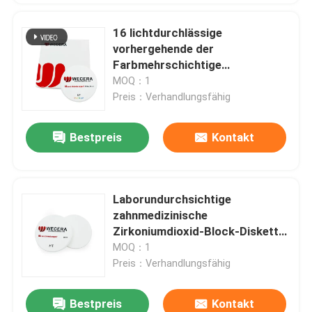
16 lichtdurchlässige
vorhergehende der
Farbmehrschichtige
zahnmedizinische
MOQ：1
Zirkoniumdioxid-Disketten-49%
Preis：Verhandlungsfähig
ultra
Bestpreis
Kontakt
Laborundurchsichtige
zahnmedizinische
Zirkoniumdioxid-Block-Diskette
Mpa-Stärke 1200 für CAD-
MOQ：1
Nocken Mahlen
Preis：Verhandlungsfähig
Bestpreis
Kontakt