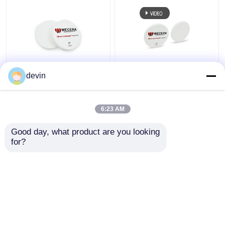
A3.5 D98*18mm St.
Vor schattiertes CAD-
devin
schattierte vor
Nocken-
Zirkoniumdioxid-
Zirkoniumdioxid
Blöcke CAD-Nocken
blockiert anerkannte
6:23 AM
zahnmedizinisches
43% hohe
Bestpreis
Bestpreis
1100Mpa
lichtdurchlässige
Good day, what product are you looking 
98mm ISO 13485
for?
Kontakt
Kontakt
Sehen Sie mehr an