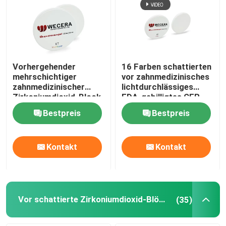
Vorhergehender
16 Farben schattierten
mehrschichtiger
vor zahnmedizinisches
zahnmedizinischer
lichtdurchlässiges
Zirkoniumdioxid-Block
FDA-gebilligtes CER
B2 D98*18mm für
Zirkoniumdioxid-
Bestpreis
Bestpreis
ästhetische
Blöcke CAD-Nockens
Wiederherstellung
Kontakt
Kontakt
Vor schattierte Zirkoniumdioxid-Blöcke
(35)