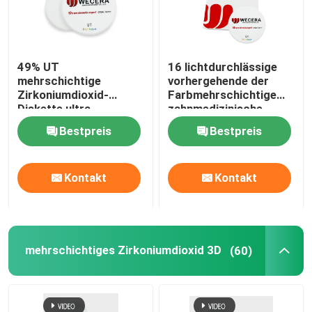
49% UT
16 lichtdurchlässige
mehrschichtige
vorhergehende der
Zirkoniumdioxid-
Farbmehrschichtige
Diskette ultra
zahnmedizinische
lichtdurchlässige 600
Zirkoniumdioxid-
Bestpreis
Bestpreis
zahnmedizinische
Disketten-49% ultra
keramische Blöcke
Mpa
Kontakt
Kontakt
mehrschichtiges Zirkoniumdioxid 3D
(60)